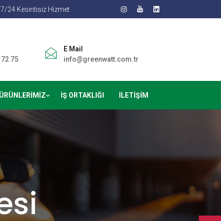
7/24 Kesintisiz Hizmet
E Mail
 72 75
info@greenwatt.com.tr
 ÜRÜNLERIMIZ
İŞ ORTAKLIĞI
İLETIŞIM
esi