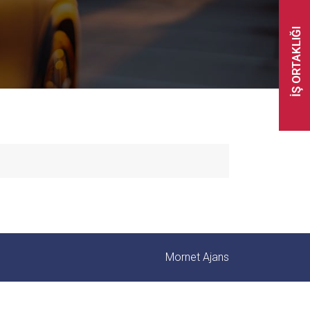
İŞ ORTAKLIĞI
Mornet Ajans