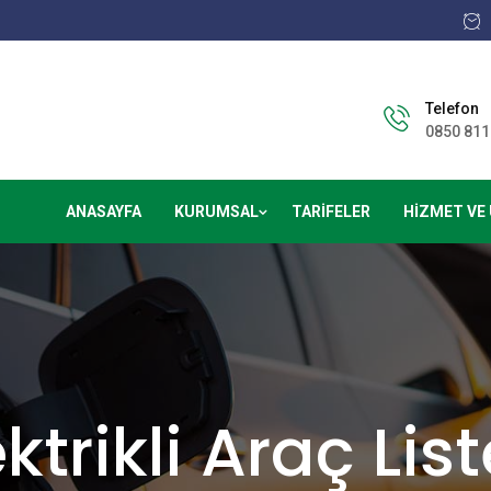
Telefon
0850 811
ANASAYFA
KURUMSAL
TARIFELER
HIZMET VE
ektrikli Araç List