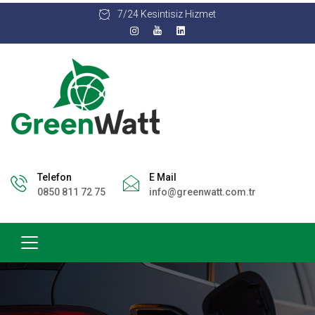
7/24 Kesintisiz Hizmet
Telefon
E Mail
0850 811 72 75
info@greenwatt.com.tr