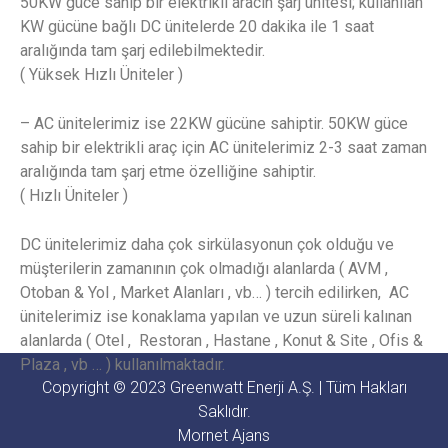
50KW güce sahip bir elektrikli aracın şarj ünitesi; kullanılan
KW gücüne bağlı DC ünitelerde 20 dakika ile 1 saat
aralığında tam şarj edilebilmektedir.
( Yüksek Hızlı Üniteler )
– AC ünitelerimiz ise 22KW gücüne sahiptir. 50KW güce
sahip bir elektrikli araç için AC ünitelerimiz 2-3 saat zaman
aralığında tam şarj etme özelliğine sahiptir.
( Hızlı Üniteler )
DC ünitelerimiz daha çok sirkülasyonun çok olduğu ve
müşterilerin zamanının çok olmadığı alanlarda ( AVM ,
Otoban & Yol , Market Alanları , vb… ) tercih edilirken, AC
ünitelerimiz ise konaklama yapılan ve uzun süreli kalınan
alanlarda ( Otel , Restoran , Hastane , Konut & Site , Ofis &
Plaza , vb … ) kullanılmaktadır.
Copyright © 2023 Greenwatt Enerji A.Ş. | Tüm Hakları
Saklıdır.
Mornet Ajans