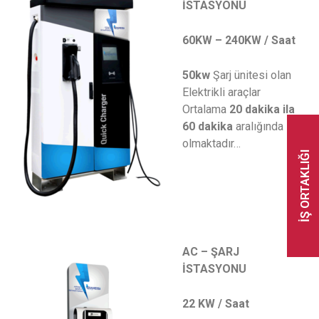
İSTASYONU
60KW –
240KW / Saat
50kw
Şarj ünitesi olan
Elektrikli araçlar
Ortalama
20 dakika ila
60 dakika
aralığında sarj
olmaktadır…
İŞ ORTAKLIĞI
AC – ŞARJ
İSTASYONU
22 KW / Saat